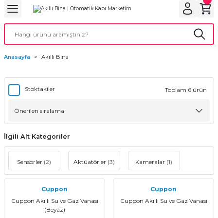
Geri Dön
Geri Dön
Geri Dön
Geri Dön
Geri Dön
bu
ubu
bu
ça
Anasayfa
Akıllı Bina
 Motorları
torları
ı Motorlar
Stoktakiler
Toplam 6 ürün
r
aları
İlgili Alt Kategoriler
orları
ı
Sensörler
(2)
Aktüatörler
(3)
Kameralar
(1)
ynağı (UPS)
i
Cuppon
Cuppon
Cuppon Akıllı Su ve Gaz Vanası
Cuppon Akıllı Su ve Gaz Vanası
rları
(Beyaz)