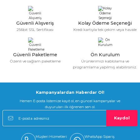
Güvenli Alışveriş
Kolay Ödeme Seçeneği
256bit SSL Sertifikası
Kredi kartıyla tek çekim veya havale
Güvenli Paketleme
Ön Kurulum
Özenli ve sağlam paketleme
Ürünlerimizi kablolama ve
programlama yapılmış alabilirsiniz.
Kampanyalardan Haberdar Ol!
Hemen E-posta listemize kayıt ol, en güncel kampanyalar ve
duyuruları ilk öğrenen sen ol.
Kaydol
Müşteri Hizmetleri
WhatsApp Sipariş