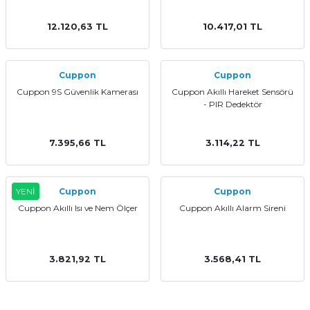
12.120,63 TL
10.417,01 TL
Cuppon
Cuppon
Cuppon 9S Güvenlik Kamerası
Cuppon Akıllı Hareket Sensörü
- PIR Dedektör
7.395,66 TL
3.114,22 TL
YENİ
Cuppon
Cuppon
Cuppon Akıllı Isı ve Nem Ölçer
Cuppon Akıllı Alarm Sireni
3.821,92 TL
3.568,41 TL