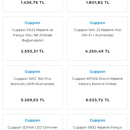
1.436,76 TL
1.801,82 TL
Cuppon
Cuppon
Cuppon FA22 Kepenk ve
Cuppon WA-22 Kepenk Alıcı
Panjur Alıcı Set (Fotosel
(Wi-Fi + Kumanda)
Bağlanabilir)
2.593,31 TL
4.250,49 TL
Cuppon
Cuppon
Cuppon SWC 16A Priz
Cuppon KP106 Zincirli Kepenk
Kontrolü (Wifi+Kumanda)
Motoru Kontrol Ünitesi
3.269,53 TL
6.533,72 TL
Cuppon
Cuppon
Cuppon SDMW LED Dimmer
Cuppon SN32 Kepenk Panjur