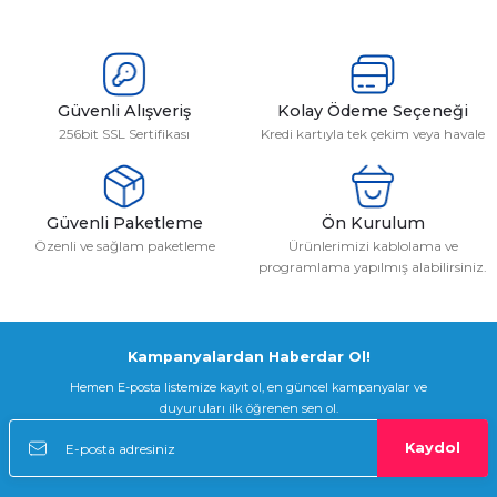
Güvenli Alışveriş
Kolay Ödeme Seçeneği
256bit SSL Sertifikası
Kredi kartıyla tek çekim veya havale
Güvenli Paketleme
Ön Kurulum
Özenli ve sağlam paketleme
Ürünlerimizi kablolama ve
programlama yapılmış alabilirsiniz.
Kampanyalardan Haberdar Ol!
Hemen E-posta listemize kayıt ol, en güncel kampanyalar ve
duyuruları ilk öğrenen sen ol.
Kaydol