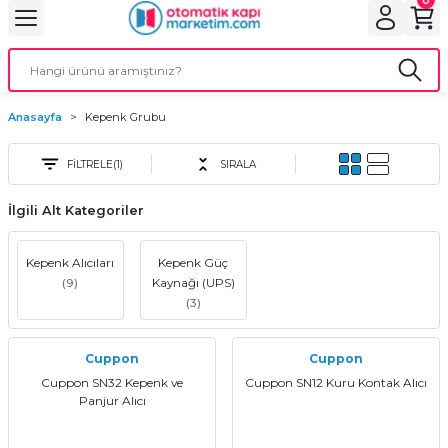
Geri Dön
Geri Dön
Geri Dön
Geri Dön
Geri Dön
bu
ubu
bu
ça
Anasayfa
Kepenk Grubu
 Motorları
FİLTRELE
(1)
SIRALA
torları
ı Motorlar
İlgili Alt Kategoriler
r
Kepenk Alıcıları
Kepenk Güç
aları
(9)
Kaynağı (UPS)
(3)
orları
ı
Cuppon
Cuppon
ynağı (UPS)
i
Cuppon SN32 Kepenk ve
Cuppon SN12 Kuru Kontak Alıcı
Panjur Alıcı
rları