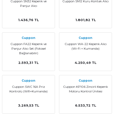
Cuppon SN32 Kepenk ve
Cuppon SN12 Kuru Kontak Alıcı
Panjur Alıcı
1.436,76 TL
1.801,82 TL
Cuppon
Cuppon
Cuppon FA22 Kepenk ve
Cuppon WA-22 Kepenk Alıcı
Panjur Alıcı Set (Fotosel
(Wi-Fi + Kumanda)
Bağlanabilir)
2.593,31 TL
4.250,49 TL
Cuppon
Cuppon
Cuppon SWC 16A Priz
Cuppon KP106 Zincirli Kepenk
Kontrolü (Wifi+Kumanda)
Motoru Kontrol Ünitesi
3.269,53 TL
6.533,72 TL