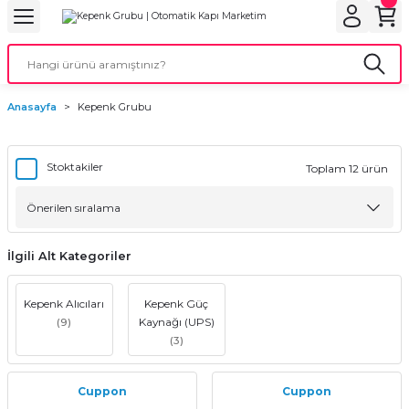
Geri Dön
Geri Dön
Geri Dön
Geri Dön
Geri Dön
bu
ubu
bu
ça
Anasayfa
Kepenk Grubu
 Motorları
torları
ı Motorlar
Stoktakiler
Toplam 12 ürün
r
aları
İlgili Alt Kategoriler
orları
ı
Kepenk Alıcıları
Kepenk Güç
(9)
Kaynağı (UPS)
(3)
ynağı (UPS)
i
rları
Cuppon
Cuppon