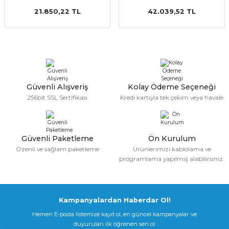
21.850,22 TL
42.039,52 TL
Güvenli Alışveriş
Kolay Ödeme Seçeneği
256bit SSL Sertifikası
Kredi kartıyla tek çekim veya havale
Güvenli Paketleme
Ön Kurulum
Özenli ve sağlam paketleme
Ürünlerimizi kablolama ve
programlama yapılmış alabilirsiniz.
Kampanyalardan Haberdar Ol!
Hemen E-posta listemize kayıt ol, en güncel kampanyalar ve
duyuruları ilk öğrenen sen ol.