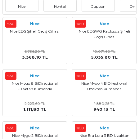
Nice
Kontal
Cuppon
Omr
%50
Nice
%50
Nice
Nice EDS Şifreli Geçiş Cihazı
Nice EDSWG Kablosuz Şifreli
Geçiş Cihazı
6.736,20 TL
10.071,60 TL
3.368,10 TL
5.035,80 TL
%50
Nice
%50
Nice
Nice Mygo 8 BiDirectional
Nice Mygo 4 BiDirectional
Uzaktan Kumanda
Uzaktan Kumanda
2.223,60 TL
1.880,25 TL
1.111,80 TL
940,13 TL
%50
Nice
%50
Nice
Nice Mygo 2 BiDirectional
Nice Era Lora 3 BD Uzaktan