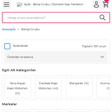
Geri Dön
Geri Dön
Geri Dön
Geri Dön
Geri Dön
bu
ubu
bu
ça
Anasayfa
Bahçe Grubu
 Motorları
torları
ı Motorlar
Stoktakiler
Toplam 199 ürün
r
aları
İlgili Alt Kategoriler
orları
ı
Yana Kayar
Dairesel Kapı
Bariyerler
(16)
Kumand
Kapı Motorları
Motorları
(46)
(39
(53)
ynağı (UPS)
i
Markalar
rları