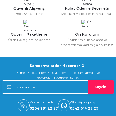
Güvenli Alışveriş
Kolay Ödeme Seçeneği
256bit SSL Sertifikası
Kredi kartıyla tek çekim veya havale
Güvenli Paketleme
Ön Kurulum
Özenli ve sağlam paketleme
Ürünlerimizi kablolama ve
programlama yapılmış alabilirsiniz.
Kampanyalardan Haberdar Ol!
Hemen E-posta listemize kayıt ol, en güncel kampanyalar ve
duyuruları ilk öğrenen sen ol.
Kaydol
Müşteri Hizmetleri
WhatsApp Sipariş
0264 291 22 77
0542 614 29 29