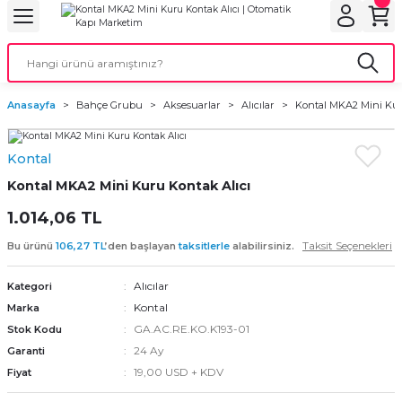
Geri Dön
Geri Dön
Geri Dön
Geri Dön
Geri Dön
bu
ubu
bu
ça
Anasayfa
Bahçe Grubu
Aksesuarlar
Alıcılar
Kontal MKA2 Mini Kur
 Motorları
Kontal
torları
ı Motorlar
Kontal MKA2 Mini Kuru Kontak Alıcı
r
1.014,06 TL
Taksit Seçenekleri
Bu ürünü
106,27 TL
’den başlayan
taksitlerle
alabilirsiniz.
aları
Alıcılar
Kategori
orları
ı
Kontal
Marka
GA.AC.RE.KO.K193-01
Stok Kodu
ynağı (UPS)
i
24 Ay
Garanti
19,00 USD + KDV
Fiyat
rları