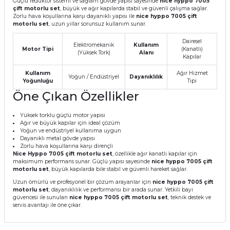
Güçlü redüktör sistemi ve sağlam gövde yapısı sayesinde
nice hyppo 7005
çift motorlu set
, büyük ve ağır kapılarda stabil ve güvenli çalışma sağlar.
Zorlu hava koşullarına karşı dayanıklı yapısı ile
nice hyppo 7005 çift
motorlu set
, uzun yıllar sorunsuz kullanım sunar.
Dairesel
Elektromekanik
Kullanım
Motor Tipi
(Kanatlı)
(Yüksek Tork)
Alanı
Kapılar
Kullanım
Ağır Hizmet
Yoğun / Endüstriyel
Dayanıklılık
Yoğunluğu
Tipi
Öne Çıkan Özellikler
Yüksek torklu güçlü motor yapısı
Ağır ve büyük kapılar için ideal çözüm
Yoğun ve endüstriyel kullanıma uygun
Dayanıklı metal gövde yapısı
Zorlu hava koşullarına karşı dirençli
Nice Hyppo 7005 çift motorlu set
, özellikle ağır kanatlı kapılar için
maksimum performans sunar. Güçlü yapısı sayesinde
nice hyppo 7005 çift
motorlu set
, büyük kapılarda bile stabil ve güvenli hareket sağlar.
Uzun ömürlü ve profesyonel bir çözüm arayanlar için
nice hyppo 7005 çift
motorlu set
, dayanıklılık ve performansı bir arada sunar. Yetkili bayi
güvencesi ile sunulan
nice hyppo 7005 çift motorlu set
, teknik destek ve
servis avantajı ile öne çıkar.