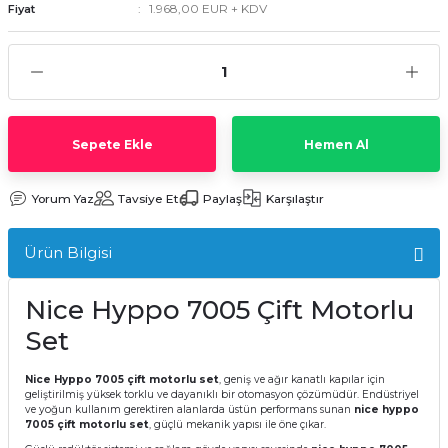
1.968,00 EUR + KDV
Fiyat
Sepete Ekle
Hemen Al
Yorum Yaz
Tavsiye Et
Paylaş
Karşılaştır
Ürün Bilgisi
Nice Hyppo 7005 Çift Motorlu
Set
Nice Hyppo 7005 çift motorlu set
, geniş ve ağır kanatlı kapılar için
geliştirilmiş yüksek torklu ve dayanıklı bir otomasyon çözümüdür. Endüstriyel
ve yoğun kullanım gerektiren alanlarda üstün performans sunan
nice hyppo
7005 çift motorlu set
, güçlü mekanik yapısı ile öne çıkar.