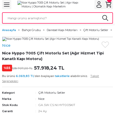
Geri Dön
Geri Dön
Geri Dön
Geri Dön
Geri Dön
bu
ubu
bu
ça
Anasayfa
Bahçe Grubu
Dairesel Kapı Motorları
Çift Motorlu Setler
 Motorları
Nice
torları
ı Motorlar
Nice Hyppo 7005 Çift Motorlu Set (Ağır Hizmet Tipi
r
Kanatlı Kapı Motoru)
57.918,24 TL
%55
128.707,20 TL
aları
Taksit
Bu ürünü
6.069,83 TL
’den başlayan
taksitlerle
alabilirsiniz.
Seçenekleri
orları
ı
Çift Motorlu Setler
Kategori
ynağı (UPS)
i
Nice
Marka
GA.SW.CS.NI.HY7005KIT
Stok Kodu
rları
24 Ay
Garanti