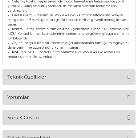
Gelişmiş kontrol yapısı sayesinde motor hareketlerini hassas şekilde yönetir,
yumuşak kalkış ve duruş özellikleri ile mekanik aksamın korunmasına
yardımcı olur.
Birebir uyumlu tasarımı ile Robus 400 ve 600 motor sistemlerine kolayca
entegre edilir. Ekstra uyarlama gerektirmeden hızlı ve güvenli montaj imkanı
sunar.
Kontrol ünitesi, sistemin tüm elektronik yönetimini üstlenir. Bu nedenle Nice
MCU1 Kontrol Ünitesi, kapı sisteminin performansı ve güvenliği açısından kritik
bir bileşendir.
Orijinal parça kullanımı, motor ve diğer aksesuarlarla tam uyum sağlayarak
daha verimli ve uzun ömürlü kullanım sunar.
Not:
Nice MCU1 Kontrol Ünitesi yalnızca Nice Robus 400 ve Robus 600
motor sistemleri ile uyumludur.
Teknik Özellikler
Teknik Özellikler
Yorumlar
Ürün Kodu
MCU1
Ürün Tipi
Kontrol ünitesi
Soru & Cevap
Bu ürüne ilk yorumu siz yapın!
Uyumlu Model
Nice Robus 400 / Robus 600
Fonksiyon
Motor kontrolü ve yönetimi
Taksit Seçenekleri