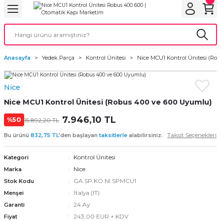
Geri Dön
Geri Dön
Geri Dön
Geri Dön
Geri Dön
bu
ubu
bu
ça
Anasayfa
Yedek Parça
Kontrol Ünitesi
Nice MCU1 Kontrol Ünitesi (Ro
 Motorları
Nice
torları
ı Motorlar
Nice MCU1 Kontrol Ünitesi (Robus 400 ve 600 Uyumlu)
r
7.946,10 TL
%50
15.892,20 TL
Taksit Seçenekleri
Bu ürünü
832,75 TL
’den başlayan
taksitlerle
alabilirsiniz.
aları
Kontrol Ünitesi
Kategori
orları
ı
Nice
Marka
GA.SP.KO.NI.SPMCU1
Stok Kodu
ynağı (UPS)
i
İtalya (IT)
Menşei
24 Ay
Garanti
rları
243,00 EUR + KDV
Fiyat