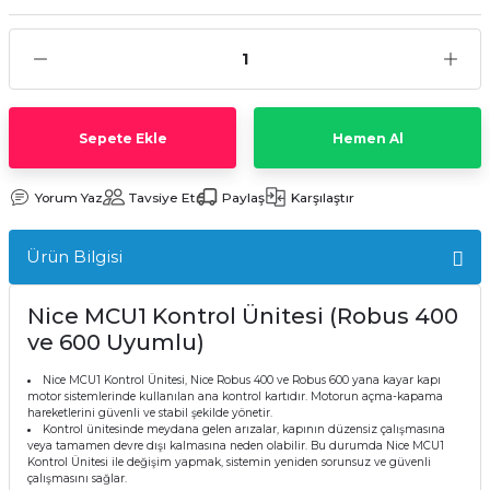
Sepete Ekle
Hemen Al
Yorum Yaz
Tavsiye Et
Paylaş
Karşılaştır
Ürün Bilgisi
Nice MCU1 Kontrol Ünitesi (Robus 400
ve 600 Uyumlu)
Nice MCU1 Kontrol Ünitesi, Nice Robus 400 ve Robus 600 yana kayar kapı
motor sistemlerinde kullanılan ana kontrol kartıdır. Motorun açma-kapama
hareketlerini güvenli ve stabil şekilde yönetir.
Kontrol ünitesinde meydana gelen arızalar, kapının düzensiz çalışmasına
veya tamamen devre dışı kalmasına neden olabilir. Bu durumda Nice MCU1
Kontrol Ünitesi ile değişim yapmak, sistemin yeniden sorunsuz ve güvenli
çalışmasını sağlar.