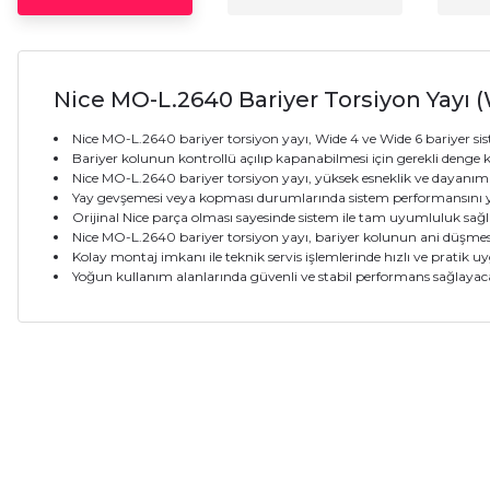
Nice MO-L.2640 Bariyer Torsiyon Yayı 
Nice MO-L.2640 bariyer torsiyon yayı, Wide 4 ve Wide 6 bariyer sis
Bariyer kolunun kontrollü açılıp kapanabilmesi için gerekli denge k
Nice MO-L.2640 bariyer torsiyon yayı, yüksek esneklik ve dayanım 
Yay gevşemesi veya kopması durumlarında sistem performansını ye
Orijinal Nice parça olması sayesinde sistem ile tam uyumluluk sağl
Nice MO-L.2640 bariyer torsiyon yayı, bariyer kolunun ani düşmesi
Kolay montaj imkanı ile teknik servis işlemlerinde hızlı ve pratik 
Yoğun kullanım alanlarında güvenli ve stabil performans sağlayaca
Bu ürünün fiyat bilgisi, resim, ürün açıklamalarında ve diğer ko
Görüş ve önerileriniz için teşekkür ederiz.
Ürün resmi kalitesiz, bozuk veya görüntülenemiyor.
Ürün açıklamasında eksik bilgiler bulunuyor.