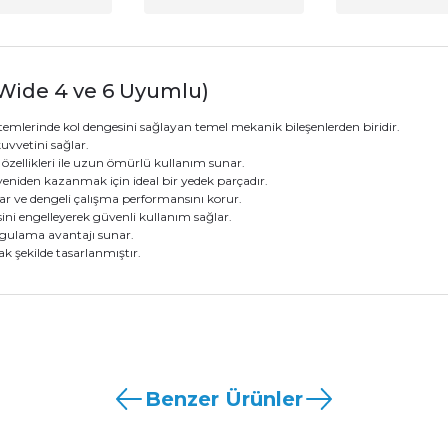
(Wide 4 ve 6 Uyumlu)
temlerinde kol dengesini sağlayan temel mekanik bileşenlerden biridir.
uvvetini sağlar.
özellikleri ile uzun ömürlü kullanım sunar.
niden kazanmak için ideal bir yedek parçadır.
ar ve dengeli çalışma performansını korur.
ni engelleyerek güvenli kullanım sağlar.
uygulama avantajı sunar.
k şekilde tasarlanmıştır.
nularda yetersiz gördüğünüz noktaları öneri formunu kullanarak tarafımız
Marka :
Nice
Ürün hakkında henüz soru sorulmamış.
Bu ürüne ilk yorumu siz yapın!
Sitemize ilk yorumu siz yapın!
Stok Kodu :
MO-L.2640
Benzer Ürünler
Parça Tipi :
Bariyer Torsiyon Yayı (Denge
Deneyimini Paylaş
Yorum Yaz
Soru Sor
Uyumlu Seri :
Nice Wide / Nice Will / Nice