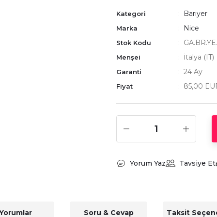
Bariyer
Kategori
Nice
Marka
GA.BR.YE
Stok Kodu
İtalya (IT)
Menşei
24 Ay
Garanti
85,00 EU
Fiyat
Yorum Yaz
Tavsiye Et
Yorumlar
Soru & Cevap
Taksit Seçene