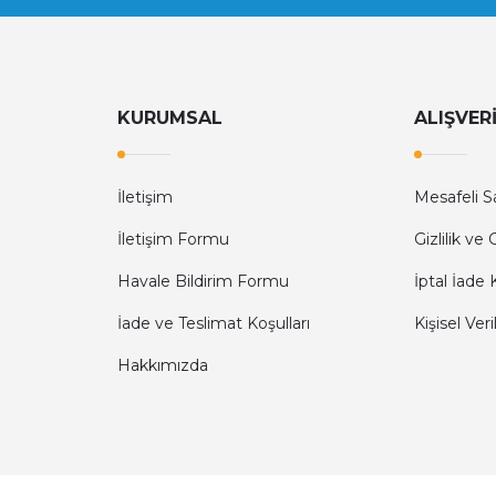
294,30 TL
588,60 TL
50
Nice
e WIA10 Kol Gövde Bağlantı Aparatı (Çarpma Özellikli)
KURUMSAL
ALIŞVER
6.114,90 TL
12.229,80 TL
İletişim
Mesafeli S
İletişim Formu
Gizlilik ve
Havale Bildirim Formu
İptal İade 
İade ve Teslimat Koşulları
Kişisel Veri
Hakkımızda