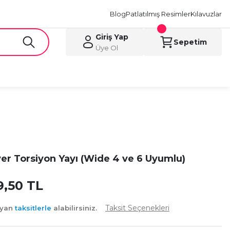
Blog
Patlatılmış Resimler
Kılavuzlar
Giriş Yap
Sepetim
Üye Ol
er Torsiyon Yayı (Wide 4 ve 6 Uyumlu)
9,50 TL
Taksit Seçenekleri
ayan
taksitlerle
alabilirsiniz.