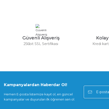
Ürün bilgilerinde hatalar bulunuyor.
%50
Nice
Ürün fiyatı diğer sitelerden daha pahalı.
Nice PD1290A0000 Stoper Demir Takımı (Wide L Uyumlu
Bu ürüne benzer farklı alternatifler olmalı.
4.512,60 TL
9.025,20 TL
Güvenli Alışveriş
Kola
256bit SSL Sertifikası
Kredi kar
%50
Nice
Nice SPAMG311A00A İç Dişli Takımı (M3 Bar Uyumlu)
8.665,50 TL
17.331,00 TL
Kampanyalardan Haberdar Ol!
%50
Nice
Hemen E-posta listemize kayıt ol, en güncel
Nice PMCS12.4630 Kol Bağlantı Aparapatı Pimi (Wil Uyuml
kampanyalar ve duyuruları ilk öğrenen sen ol.