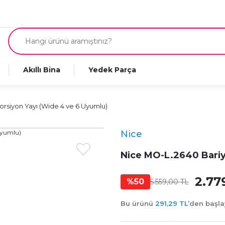
Akıllı Bina
Yedek Parça
orsiyon Yayı (Wide 4 ve 6 Uyumlu)
Nice
Nice MO-L.2640 Bariy
2.77
%50
5.559,00 TL
Bu ürünü
291,29 TL
’den başl