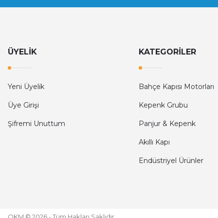
294,30 TL
588,60 TL
%50
%
Nice
Nice WA01R06 Yedek Motor (Wil6 Uyumlu)
Nic
ÜYELİK
KATEGORİLER
14.878,50 TL
29.757,00 TL
Yeni Üyelik
Bahçe Kapısı Motorları
Üye Girişi
Kepenk Grubu
Şifremi Unuttum
Panjur & Kepenk
Akıllı Kapı
Endüstriyel Ürünler
OKM © 2026 - Tüm Hakları Saklıdır