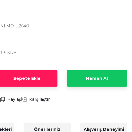
.NI.MO-L.2640
R + KDV
Sepete Ekle
Hemen Al
Paylaş
Karşılaştır
kleri
Önerileriniz
Alışveriş Deneyimi