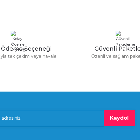
Nice Wide M (4mt) · Nice Wide
%50
Nice
Uyumlu Modeller :
Nice Signo 4 · Nice Signo 6
)
Nice HPM0007 Göbek Kilit Segmanı (Bar L Uyumlu
Görevi :
Bariyer Kolunun Ağırlığını 
Orijinal Ürün :
Evet (Orijinal Nice Yedek Pa
327,00 TL
654,00 TL
Kullanım Alanı :
Otopark, Site, Tesis Girişi 
y Ödeme Seçeneği
Güvenli Paket
tıyla tek çekim veya havale
Özenli ve sağlam pak
Menşei :
İtalya
%50
Nice
Gönder
Garanti :
2 Yıl
Nice D12B.5110 Ankraj Vida Somunu (Wide ve Wil Uyumlu
457,80 TL
915,60 TL
%50
Nice
Kaydol
u)
Nice CM-BL.1630 Kilit Pimi (Wil Uyumlu)