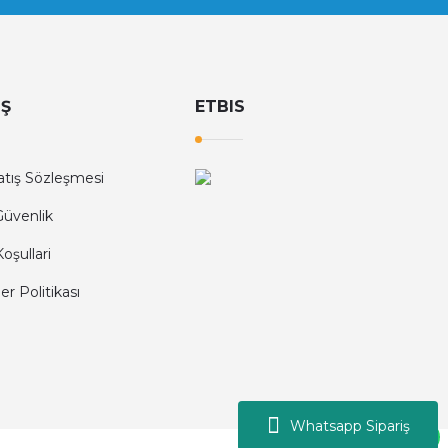
17.658,00 TL
35.316,00 TL
İŞ
ETBIS
atış Sözleşmesi
 Güvenlik
Koşullari
ler Politikası
Whatsapp Sipariş