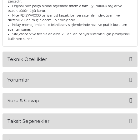
parçadır.
Orijinal Nice parça olması sayesinde sistemle tam uyumluluk sağlar ve
estetik bütünlüğü korur.
Nice PD1277A0000 bariyer üst kapak, bariyer sistemlerinde güvenli ve
düzenli kullanım için önemli bir bileşendir.
Kolay montaj imkanı ile teknik servis işlemlerinde hızlı ve pratik kurulum
avantajı sunar.
Site, otopark ve ticari alanlarda kullanılan bariyer sistemleri için profesyonel
kullanım sunar.
Teknik Özellikler
Ürün Adı
Nice PD1277A0000 Bariyer Üst Kapak
Yorumlar
Uyumluluk
Nice Wide S Bariyer Sistemleri
Ürün Tipi
Üst Kapak
Marka
Nice
Kullanım Alanı
Bariyer Kasa Koruma Parçası
Soru & Cevap
Malzeme
Dayanıklı Plastik / Kompozit
Bu ürüne ilk yorumu siz yapın!
Montaj
Kolay Montaj
Taksit Seçenekleri
Yorum Yaz
Ürün hakkında henüz soru sorulmamış.