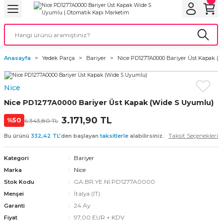
Geri Dön
Geri Dön
Geri Dön
Geri Dön
Geri Dön
bu
ubu
bu
ça
Anasayfa
Yedek Parça
Bariyer
Nice PD1277A0000 Bariyer Üst Kapak 
 Motorları
Nice
torları
ı Motorlar
Nice PD1277A0000 Bariyer Üst Kapak (Wide S Uyumlu)
r
3.171,90 TL
%50
6.343,80 TL
Taksit Seçenekleri
Bu ürünü
332,42 TL
’den başlayan
taksitlerle
alabilirsiniz.
aları
Bariyer
Kategori
orları
ı
Nice
Marka
GA.BR.YE.NI.PD1277A0000
Stok Kodu
ynağı (UPS)
i
İtalya (IT)
Menşei
24 Ay
Garanti
rları
97,00 EUR + KDV
Fiyat