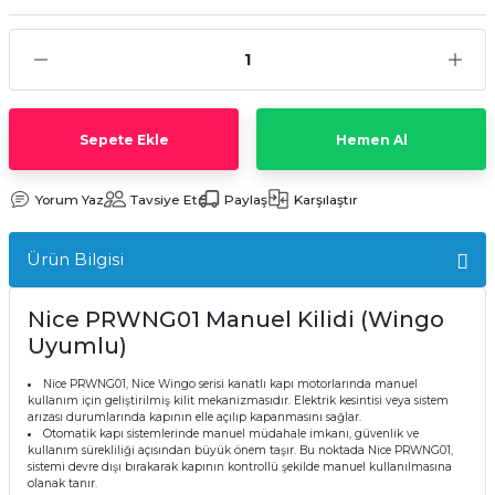
Sepete Ekle
Hemen Al
Yorum Yaz
Tavsiye Et
Paylaş
Karşılaştır
Ürün Bilgisi
Nice PRWNG01 Manuel Kilidi (Wingo
Uyumlu)
Nice PRWNG01, Nice Wingo serisi kanatlı kapı motorlarında manuel
kullanım için geliştirilmiş kilit mekanizmasıdır. Elektrik kesintisi veya sistem
arızası durumlarında kapının elle açılıp kapanmasını sağlar.
Otomatik kapı sistemlerinde manuel müdahale imkanı, güvenlik ve
kullanım sürekliliği açısından büyük önem taşır. Bu noktada Nice PRWNG01,
sistemi devre dışı bırakarak kapının kontrollü şekilde manuel kullanılmasına
olanak tanır.