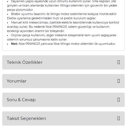
Dayanıklı yapısı sayesinde uzun ömürlü kullanım sunar. Villa kapıları, site
girişleri ve ticari alanlarda kullanılan Wingo sistemleri için güvenilir bir yedek
parça çözümüdür.
Birebir uyumlu tasarımı ile Wingo motor sistemlerine kolayca monte edilir.
Ekstra uyarlama gerektirmeden hızlı ve pratik kurulum sağlar.
Manuel kilit mekanizması, özellikle elektrik kesintilerinde kullanıcıya kontrol
avantajı sunar. Bu nedenle Nice PRWNG01, sistem güvenliği ve kullanım
esnekliği açısından önemli bir bileşendir.
Orijinal parça kullanımı, diğer mekanik bileşenlerle tam uyum sağlayarak
sistemin sorunsuz çalışmasına katkı sunar.
Not:
Nice PRWNG01 yalnızca Nice Wingo motor sistemleri ile uyumludur.
Teknik Özellikler
Yorumlar
Ürün Kodu
PRWNG01
Ürün Tipi
Manuel kilit mekanizması
Soru & Cevap
Uyumlu Model
Nice Wingo serisi
Bu ürüne ilk yorumu siz yapın!
Fonksiyon
Elektrik kesintisinde manuel kullanım
Taksit Seçenekleri
Malzeme
Dayanıklı metal / kompozit yapı
Yorum Yaz
Ürün hakkında henüz soru sorulmamış.
Montaj Tipi
Motor gövdesi uyumlu