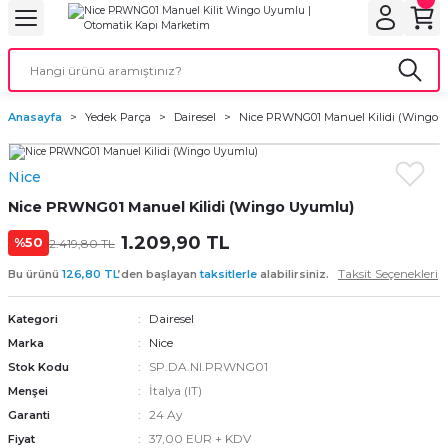
Geri Dön
Geri Dön
Geri Dön
Geri Dön
Geri Dön
bu
ubu
bu
ça
Anasayfa
Yedek Parça
Dairesel
Nice PRWNG01 Manuel Kilidi (Wingo 
 Motorları
Nice
torları
ı Motorlar
Nice PRWNG01 Manuel Kilidi (Wingo Uyumlu)
r
1.209,90 TL
%50
2.419,80 TL
Taksit Seçenekleri
Bu ürünü
126,80 TL
’den başlayan
taksitlerle
alabilirsiniz.
aları
Dairesel
Kategori
orları
ı
Nice
Marka
SP.DA.NI.PRWNG01
Stok Kodu
ynağı (UPS)
i
İtalya (IT)
Menşei
24 Ay
Garanti
rları
37,00 EUR + KDV
Fiyat