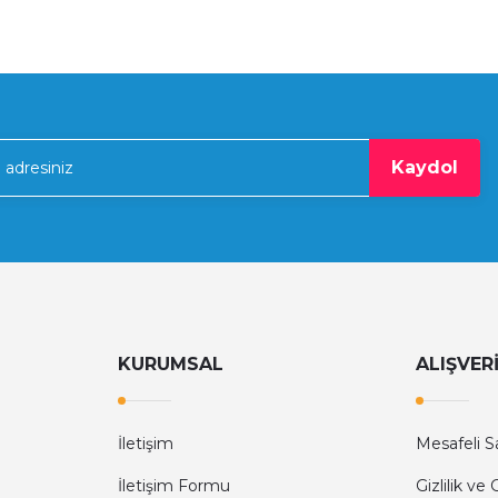
Set İçeriği
2 Motor + Gömme Kasa + Kontrol Ünitesi + Kumanda + Fo
35.316,0
78.480,00 TL
%55
Nice
Kaydol
ru)
Nice Toona 4006 Çift Motorlu Set (230V Kanatlı K
43.968,42 TL
97.707,60 TL
%55
Nice
Nice Toona 5024 Çift Motorlu Set (24V Kanatlı Kapı Motor
KURUMSAL
ALIŞVER
51.473,07 TL
114.384,60 TL
İletişim
Mesafeli S
İletişim Formu
Gizlilik ve