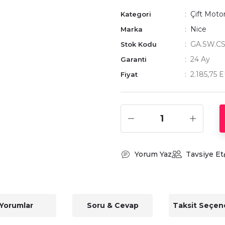
Çift Motor
Kategori
Nice
Marka
GA.SW.CS
Stok Kodu
24 Ay
Garanti
2.185,75 
Fiyat
Yorum Yaz
Tavsiye Et
Yorumlar
Soru & Cevap
Taksit Seçene