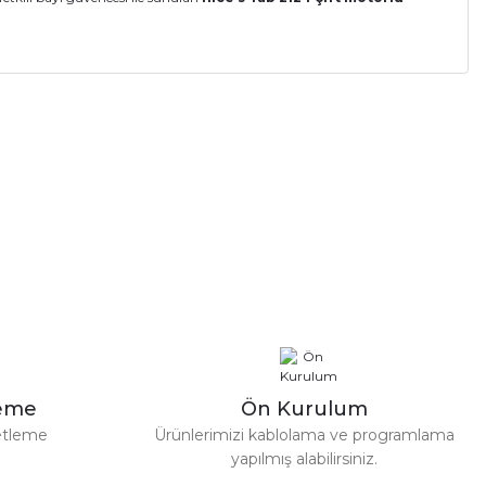
a iletebilirsiniz.
sel Kapı Motoru)
leme
Ön Kurulum
etleme
Ürünlerimizi kablolama ve programlama
yapılmış alabilirsiniz.
ı Dairesel Kapı Motoru)