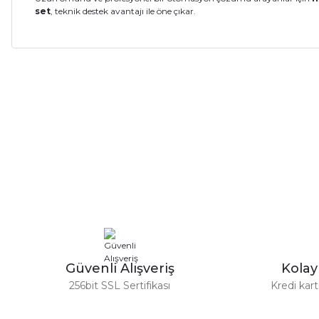
set
, teknik destek avantajı ile öne çıkar.
Bu ürünün fiyat bilgisi, resim, ürün açıklamalarında ve diğer ko
Görüş ve önerileriniz için teşekkür ederiz.
Bes
Ürün resmi kalitesiz, bozuk veya görüntülenemiyor.
M
Ürün açıklamasında eksik bilgiler bulunuyor.
Ürün bilgilerinde hatalar bulunuyor.
%55
Nice
Ürün fiyatı diğer sitelerden daha pahalı.
Maksimum Kan
Nice Wingo 4 Çift Motorlu Set (Aksesuarlı Dairesel Kapı M
Maksimum Ka
Bu ürüne benzer farklı alternatifler olmalı.
Çalı
29.496,22 TL
65.547,15 TL
Çalı
Güvenli Alışveriş
Kola
256bit SSL Sertifikası
Kredi kar
Ko
%55
Nice
Nice Wingo 2024 Çift Motorlu Set (Aksesuarlı Dairesel Kap