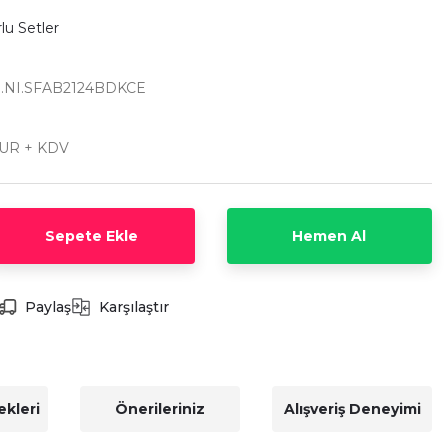
lu Setler
.NI.SFAB2124BDKCE
EUR + KDV
Sepete Ekle
Hemen Al
Paylaş
Karşılaştır
kleri
Önerileriniz
Alışveriş Deneyimi