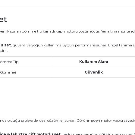
et
venlik sunan gömme tip kanatlı kapı motoru çözümüdür. Yer altına monte edi
lu set
, güvenli ve yoğun kullanıma uygun performans sunar. Engel tanıma si
irir.
Gömme Tip
Kullanım Alanı
ı (Gömme)
Güvenlik
 planda olduğu projelerde ideal çözümler sunar. Görünmeyen motor yapısı sayes
ice s-fab 2124 çift motorlu set
, performans ve güvenliği bir arada sunar. 