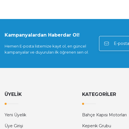
31.372,38 TL
69.716,40 TL
Kampanyalardan Haberdar Ol!
%55
Nice
Hemen E-posta listemize kayıt ol, en güncel
Nice Toona 4005 Çift Motorlu Set (230V Kanatlı Kapı Moto
kampanyalar ve duyuruları ilk öğrenen sen ol.
42.143,76 TL
93.652,80 TL
%55
Nice
Nice 5016 Çift Motorlu Set (230V Kanatlı Kapı Motoru)
ÜYELİK
KATEGORİLER
46.764,27 TL
103.920,60 TL
Yeni Üyelik
Bahçe Kapısı Motorları
Üye Girişi
Kepenk Grubu