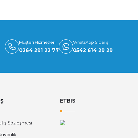
tosel + Flaşör
0 TL
Müşteri Hizmetleri
WhatsApp Sipariş
apı Motoru)
0264 291 22 77
0542 614 29 29
u)
İŞ
ETBIS
atış Sözleşmesi
 Güvenlik