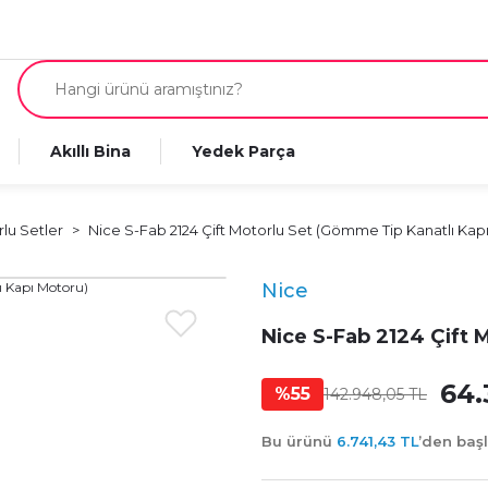
Akıllı Bina
Yedek Parça
rlu Setler
Nice S-Fab 2124 Çift Motorlu Set (Gömme Tip Kanatlı Kap
Nice
Nice S-Fab 2124 Çift 
64.
%55
142.948,05 TL
Bu ürünü
6.741,43 TL
’den baş