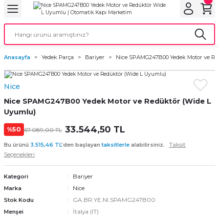
Geri Dön
Geri Dön
Geri Dön
Geri Dön
Geri Dön
bu
ubu
bu
ça
Anasayfa
Yedek Parça
Bariyer
Nice SPAMG247B00 Yedek Motor ve Re
 Motorları
Nice
torları
ı Motorlar
Nice SPAMG247B00 Yedek Motor ve Redüktör (Wide L
r
Uyumlu)
33.544,50 TL
%50
67.089,00 TL
aları
Taksit
Bu ürünü
3.515,46 TL
’den başlayan
taksitlerle
alabilirsiniz.
Seçenekleri
orları
ı
Bariyer
Kategori
ynağı (UPS)
i
Nice
Marka
GA.BR.YE.NI.SPAMG247B00
Stok Kodu
rları
İtalya (IT)
Menşei