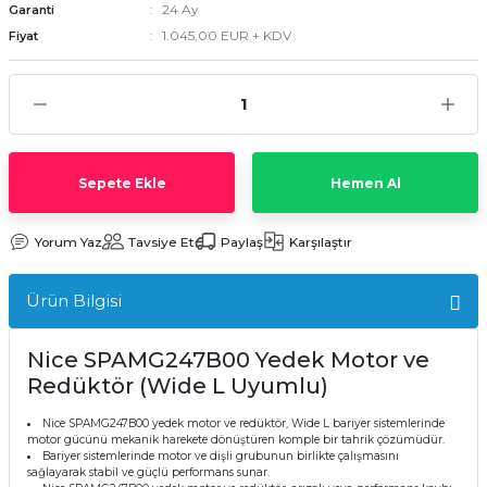
24 Ay
Garanti
1.045,00 EUR + KDV
Fiyat
Sepete Ekle
Hemen Al
Yorum Yaz
Tavsiye Et
Paylaş
Karşılaştır
Ürün Bilgisi
Nice SPAMG247B00 Yedek Motor ve
Redüktör (Wide L Uyumlu)
Nice SPAMG247B00 yedek motor ve redüktör, Wide L bariyer sistemlerinde
motor gücünü mekanik harekete dönüştüren komple bir tahrik çözümüdür.
Bariyer sistemlerinde motor ve dişli grubunun birlikte çalışmasını
sağlayarak stabil ve güçlü performans sunar.