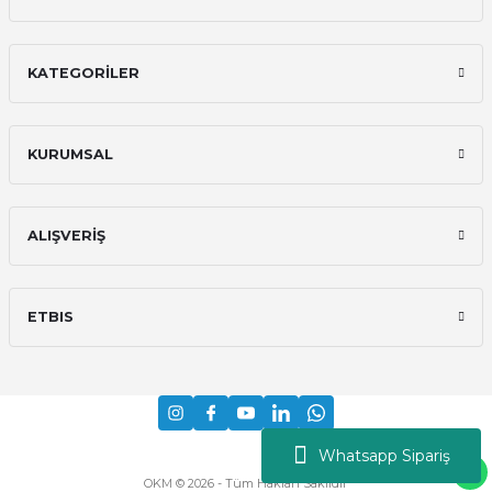
%50
Nice
KATEGORİLER
Nice D12B.5110 Ankraj Vida Somunu (Wide ve Wil Uyumlu)
898,80 TL
KURUMSAL
449,40 TL
%50
Nice
ALIŞVERİŞ
Nice PMCS12.4630 Kol Bağlantı Aparapatı Pimi (Wil Uyumlu)
577,80 TL
ETBIS
288,90 TL
%50
Nice
Nice CM-BL.1630 Kilit Pimi (Wil Uyumlu)
Whatsapp Sipariş
577,80 TL
OKM © 2026 - Tüm Hakları Saklıdır