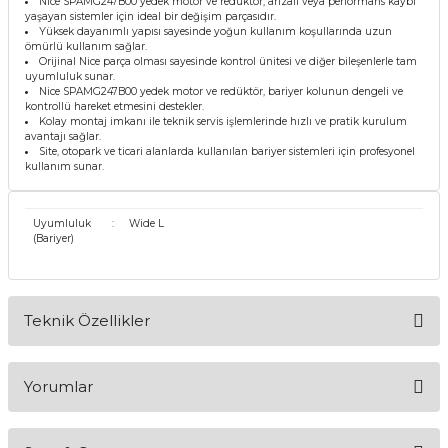
Nice SPAMG247B00 yedek motor ve redüktör, arızalı veya performans kaybı
yaşayan sistemler için ideal bir değişim parçasıdır.
Yüksek dayanımlı yapısı sayesinde yoğun kullanım koşullarında uzun
ömürlü kullanım sağlar.
Orijinal Nice parça olması sayesinde kontrol ünitesi ve diğer bileşenlerle tam
uyumluluk sunar.
Nice SPAMG247B00 yedek motor ve redüktör, bariyer kolunun dengeli ve
kontrollü hareket etmesini destekler.
Kolay montaj imkanı ile teknik servis işlemlerinde hızlı ve pratik kurulum
avantajı sağlar.
Site, otopark ve ticari alanlarda kullanılan bariyer sistemleri için profesyonel
kullanım sunar.
Uyumluluk
:
Wide L
(Bariyer)
Teknik Özellikler
Marka
Nice
Parça Kodu
SPAMG247B00
Parça Tipi
Komple Motor ve
Yorumlar
Redüktör Grubu
Uyumlu Model
Nice Wide L (WIDELR10)
Besleme Voltajı
24V DC
Açılma Süresi
5 Saniye (Max)
Çalışma Sıklığı
200 Kez / Saat
Enkoder
Var (Manyetik Enkoder)
Limit Switch
Elektronik
Kol Uyumluluğu