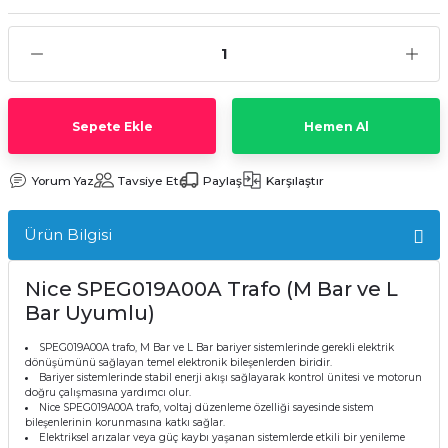
Sepete Ekle
Hemen Al
Yorum Yaz
Tavsiye Et
Paylaş
Karşılaştır
Ürün Bilgisi
Nice SPEG019A00A Trafo (M Bar ve L
Bar Uyumlu)
SPEG019A00A trafo, M Bar ve L Bar bariyer sistemlerinde gerekli elektrik
dönüşümünü sağlayan temel elektronik bileşenlerden biridir.
Bariyer sistemlerinde stabil enerji akışı sağlayarak kontrol ünitesi ve motorun
doğru çalışmasına yardımcı olur.
Nice SPEG019A00A trafo, voltaj düzenleme özelliği sayesinde sistem
bileşenlerinin korunmasına katkı sağlar.
Elektriksel arızalar veya güç kaybı yaşanan sistemlerde etkili bir yenileme