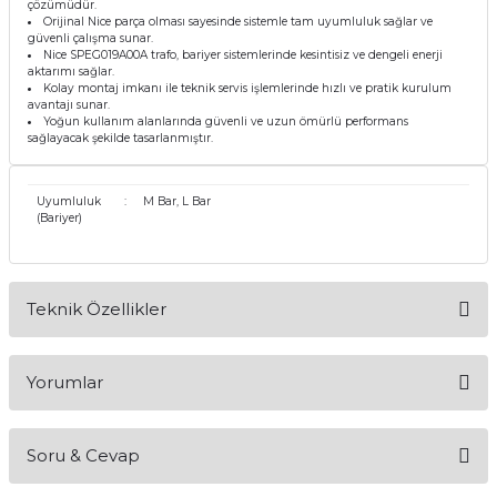
çözümüdür.
Orijinal Nice parça olması sayesinde sistemle tam uyumluluk sağlar ve
güvenli çalışma sunar.
Nice SPEG019A00A trafo, bariyer sistemlerinde kesintisiz ve dengeli enerji
aktarımı sağlar.
Kolay montaj imkanı ile teknik servis işlemlerinde hızlı ve pratik kurulum
avantajı sunar.
Yoğun kullanım alanlarında güvenli ve uzun ömürlü performans
sağlayacak şekilde tasarlanmıştır.
Uyumluluk
:
M Bar, L Bar
(Bariyer)
Teknik Özellikler
Ürün Kodu
SPEG019A00A
Yorumlar
Marka
Nice
Ürün Tipi
Trafo (Güç Kaynağı Bileşeni)
Soru & Cevap
Bu ürüne ilk yorumu siz yapın!
Uyumlu Modeller
Nice M3 Bar, M5 Bar, M7 Bar, L Bar
Yol Bariyeri Motorları