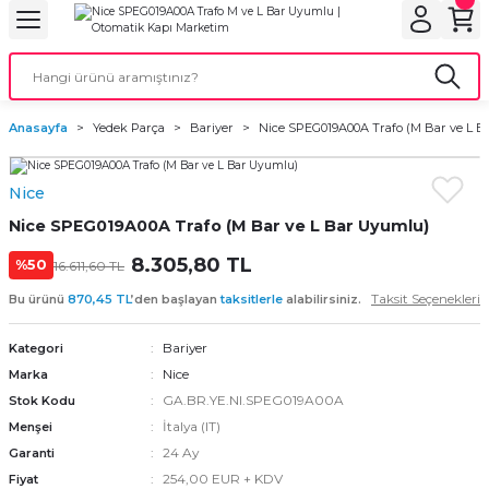
Geri Dön
Geri Dön
Geri Dön
Geri Dön
Geri Dön
bu
ubu
bu
ça
Anasayfa
Yedek Parça
Bariyer
Nice SPEG019A00A Trafo (M Bar ve L 
 Motorları
Nice
torları
ı Motorlar
Nice SPEG019A00A Trafo (M Bar ve L Bar Uyumlu)
r
8.305,80 TL
%50
16.611,60 TL
Taksit Seçenekleri
Bu ürünü
870,45 TL
’den başlayan
taksitlerle
alabilirsiniz.
aları
Bariyer
Kategori
orları
ı
Nice
Marka
GA.BR.YE.NI.SPEG019A00A
Stok Kodu
ynağı (UPS)
i
İtalya (IT)
Menşei
24 Ay
Garanti
rları
254,00 EUR + KDV
Fiyat