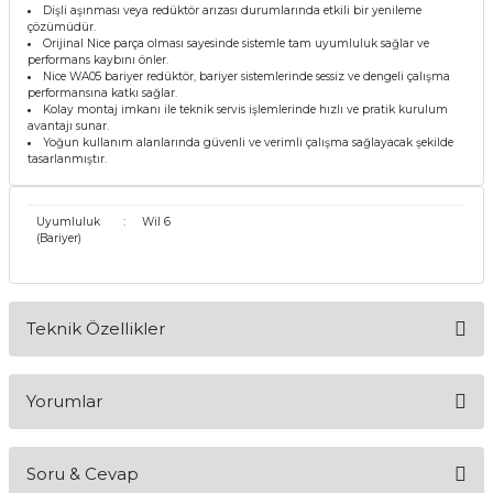
Dişli aşınması veya redüktör arızası durumlarında etkili bir yenileme
çözümüdür.
Orijinal Nice parça olması sayesinde sistemle tam uyumluluk sağlar ve
performans kaybını önler.
Nice WA05 bariyer redüktör, bariyer sistemlerinde sessiz ve dengeli çalışma
performansına katkı sağlar.
Kolay montaj imkanı ile teknik servis işlemlerinde hızlı ve pratik kurulum
avantajı sunar.
Yoğun kullanım alanlarında güvenli ve verimli çalışma sağlayacak şekilde
tasarlanmıştır.
Uyumluluk
:
Wil 6
(Bariyer)
Teknik Özellikler
Ürün Adı
Nice WA05 Bariyer Redüktör
Yorumlar
Uyumluluk
Nice Wil 6 Bariyer Sistemleri
Ürün Tipi
Redüktör
Marka
Nice
Kullanım Alanı
Bariyer Tahrik Sistemi
Soru & Cevap
Fonksiyon
Tork Dönüşümü ve Güç Aktarımı