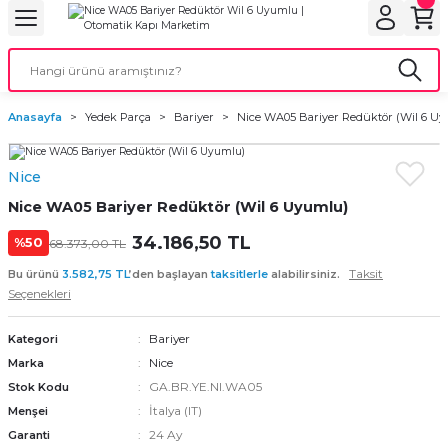
Geri Dön
Geri Dön
Geri Dön
Geri Dön
Geri Dön
bu
ubu
bu
ça
Anasayfa
Yedek Parça
Bariyer
Nice WA05 Bariyer Redüktör (Wil 6 U
 Motorları
Nice
torları
ı Motorlar
Nice WA05 Bariyer Redüktör (Wil 6 Uyumlu)
r
34.186,50 TL
%50
68.373,00 TL
Taksit
Bu ürünü
3.582,75 TL
’den başlayan
taksitlerle
alabilirsiniz.
aları
Seçenekleri
orları
ı
Bariyer
Kategori
Nice
Marka
ynağı (UPS)
i
GA.BR.YE.NI.WA05
Stok Kodu
İtalya (IT)
Menşei
rları
24 Ay
Garanti