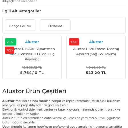
ihtiyaçlarına cevap verir.
İlgili Alt Kategoriler
Bahçe Grubu
Hırdavat
YENİ
Alustor
%50
Alustor
Alustor P15 Akıllı Apartman
Alustor FT26 Fotosel Montaj
%55
Kilidi (Sensörlü + Li-Ion Güç
Aparatı (Sağ-Sol Takım)
Kaynağı)
12.809,12 TL
1.046,40 TL
5.764,10 TL
523,20 TL
Alustor Ürün Çeşitleri
Alustor
markası altında sunulan panjur ve kepenk sistemleri, farklı ölçü, kullanım
senaryosu ve proje ihtiyaçlarına göre çeşitlenir.
Elektronik kontrol sistemleri; panjur ve kepenk uygulamalarında güvenli, pratik ve
kontrollü kullanım sağlar.
Aksesuar ürünleri, sistemlerin daha verimli çalışmasına yardımcı olur ve uygulama
bütünlüğünü destekler.
U
zun ömürlü kullanım hedefleyen profesyonel uygulamalar için uygun alternatifler