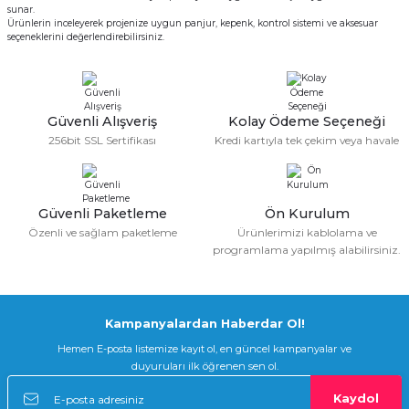
sunar.
Ürünlerin inceleyerek projenize uygun panjur, kepenk, kontrol sistemi ve aksesuar
seçeneklerini değerlendirebilirsiniz.
Güvenli Alışveriş
Kolay Ödeme Seçeneği
256bit SSL Sertifikası
Kredi kartıyla tek çekim veya havale
Güvenli Paketleme
Ön Kurulum
Özenli ve sağlam paketleme
Ürünlerimizi kablolama ve
programlama yapılmış alabilirsiniz.
Kampanyalardan Haberdar Ol!
Hemen E-posta listemize kayıt ol, en güncel kampanyalar ve
duyuruları ilk öğrenen sen ol.
Kaydol