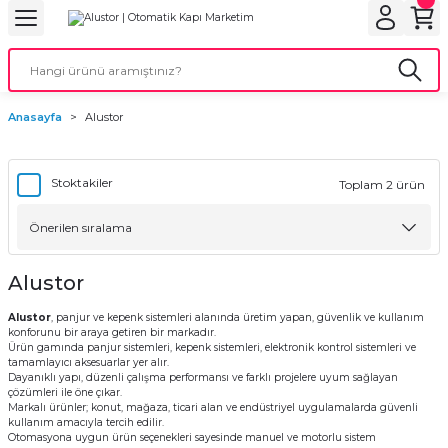
Geri Dön
Geri Dön
Geri Dön
Geri Dön
Geri Dön
bu
ubu
bu
ça
Anasayfa
Alustor
 Motorları
torları
ı Motorlar
Stoktakiler
Toplam 2 ürün
r
aları
Alustor
Alustor
, panjur ve kepenk sistemleri alanında üretim yapan, güvenlik ve kullanım
orları
ı
konforunu bir araya getiren bir markadır.
Ürün gamında panjur sistemleri, kepenk sistemleri, elektronik kontrol sistemleri ve
tamamlayıcı aksesuarlar yer alır.
ynağı (UPS)
i
Dayanıklı yapı, düzenli çalışma performansı ve farklı projelere uyum sağlayan
çözümleri ile öne çıkar.
Markalı ürünler; konut, mağaza, ticari alan ve endüstriyel uygulamalarda güvenli
rları
kullanım amacıyla tercih edilir.
Otomasyona uygun ürün seçenekleri sayesinde manuel ve motorlu sistem