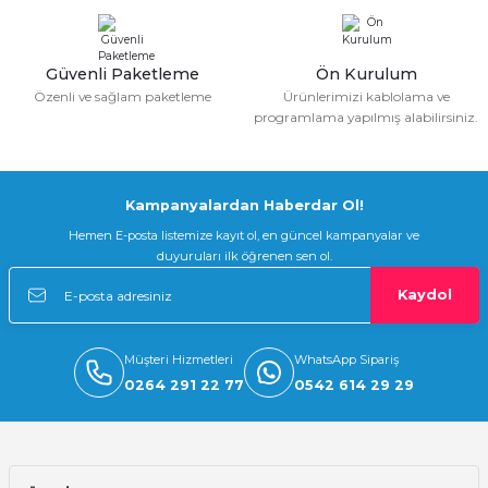
Güvenli Paketleme
Ön Kurulum
Özenli ve sağlam paketleme
Ürünlerimizi kablolama ve
programlama yapılmış alabilirsiniz.
Kampanyalardan Haberdar Ol!
Hemen E-posta listemize kayıt ol, en güncel kampanyalar ve
duyuruları ilk öğrenen sen ol.
Kaydol
Müşteri Hizmetleri
WhatsApp Sipariş
0264 291 22 77
0542 614 29 29