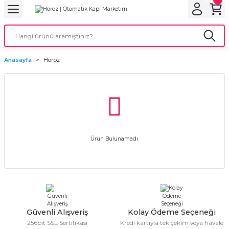
Geri Dön
Geri Dön
Geri Dön
Geri Dön
Geri Dön
bu
ubu
bu
ça
Anasayfa
Horoz
 Motorları
torları
ı Motorlar
r
Ürün Bulunamadı.
aları
orları
ı
ynağı (UPS)
i
Güvenli Alışveriş
Kolay Ödeme Seçeneği
rları
256bit SSL Sertifikası
Kredi kartıyla tek çekim veya havale