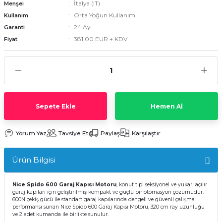
İtalya (IT)
Menşei
Orta Yoğun Kullanım
Kullanım
24 Ay
Garanti
381,00 EUR + KDV
Fiyat
Sepete Ekle
Hemen Al
Yorum Yaz
Tavsiye Et
Paylaş
Karşılaştır
Ürün Bilgisi
Nice Spido 600 Garaj Kapısı Motoru
, konut tipi seksiyonel ve yukarı açılır
garaj kapıları için geliştirilmiş kompakt ve güçlü bir otomasyon çözümüdür.
600N çekiş gücü ile standart garaj kapılarında dengeli ve güvenli çalışma
performansı sunan Nice Spido 600 Garaj Kapısı Motoru, 320 cm ray uzunluğu
ve 2 adet kumanda ile birlikte sunulur.