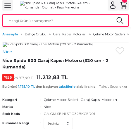
Geri Dön
Geri Dön
Geri Dön
Geri Dön
Geri Dön
bu
ubu
bu
ça
Anasayfa
Bahçe Grubu
Garaj Kapısı Motorları
Çekme Motor Setleri
 Motorları
Nice
torları
ı Motorlar
Nice Spido 600 Garaj Kapısı Motoru (320 cm - 2
r
Kumanda)
11.212,83 TL
%55
24.917,40 TL
aları
Taksit Seçenekleri
Bu ürünü
1.175,10 TL
’den başlayan
taksitlerle
alabilirsiniz.
orları
ı
Çekme Motor Setleri
,
Garaj Kapısı Motorları
Kategori
Nice
Marka
ynağı (UPS)
i
GA.GM.SE.NI.SPO32BKCER01
Stok Kodu
Kumanda Rengi
rları