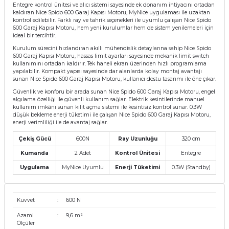
Entegre kontrol ünitesi ve alıcı sistemi sayesinde ek donanım ihtiyacını ortadan
kaldıran Nice Spido 600 Garaj Kapısı Motoru, MyNice uygulaması ile uzaktan
kontrol edilebilir. Farklı ray ve tahrik seçenekleri ile uyumlu çalışan Nice Spido
600 Garaj Kapısı Motoru, hem yeni kurulumlar hem de sistem yenilemeleri için
ideal bir tercihtir.
Kurulum sürecini hızlandıran akıllı mühendislik detaylarına sahip Nice Spido
600 Garaj Kapısı Motoru, hassas limit ayarları sayesinde mekanik limit switch
kullanımını ortadan kaldırır. Tek haneli ekran üzerinden hızlı programlama
yapılabilir. Kompakt yapısı sayesinde dar alanlarda kolay montaj avantajı
sunan Nice Spido 600 Garaj Kapısı Motoru, kullanıcı dostu tasarımı ile öne çıkar.
Güvenlik ve konforu bir arada sunan Nice Spido 600 Garaj Kapısı Motoru, engel
algılama özelliği ile güvenli kullanım sağlar. Elektrik kesintilerinde manuel
kullanım imkânı sunan kilit açma sistemi ile kesintisiz kontrol sunar. 0.3W
düşük bekleme enerji tüketimi ile çalışan Nice Spido 600 Garaj Kapısı Motoru,
enerji verimliliği ile de avantaj sağlar.
Çekiş Gücü
600N
Ray Uzunluğu
320 cm
Kumanda
2 Adet
Kontrol Ünitesi
Entegre
Uygulama
MyNice Uyumlu
Enerji Tüketimi
0.3W (Standby)
Kuvvet
:
600 N
Azami
:
9,6 m²
Ölçüler