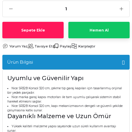
Sepete Ekle
Hemen Al
Yorum Yaz
Tavsiye Et
Paylaş
Karşılaştır
Ürün Bilgisi
Uyumlu ve Güvenilir Yapı
Nice SR32B Konsol 320 cm, çekme tip garaj kapıları için tasarlanmış orijinal
bir yedek parçadır.
Nice marka garaj kapısı motorları ile tam uyumlu çalışarak sistemin stabil
hareket etmesini sağlar.
Nice SR32B Konsol 320 cm, kapı mekanizmasının dengeli ve güvenli şekilde
çalışmasına katkı sunar.
Dayanıklı Malzeme ve Uzun Ömür
Yüksek kaliteli malzeme yapısı sayesinde uzun süreli kullanım avantajı
sunar.