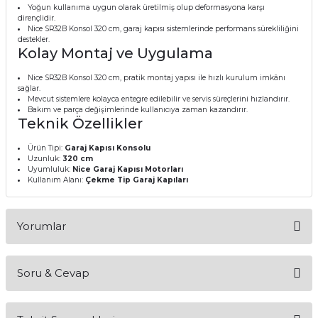
Yoğun kullanıma uygun olarak üretilmiş olup deformasyona karşı
dirençlidir.
Nice SR32B Konsol 320 cm, garaj kapısı sistemlerinde performans sürekliliğini
destekler.
Kolay Montaj ve Uygulama
Nice SR32B Konsol 320 cm, pratik montaj yapısı ile hızlı kurulum imkânı
sağlar.
Mevcut sistemlere kolayca entegre edilebilir ve servis süreçlerini hızlandırır.
Bakım ve parça değişimlerinde kullanıcıya zaman kazandırır.
Teknik Özellikler
Ürün Tipi:
Garaj Kapısı Konsolu
Uzunluk:
320 cm
Uyumluluk:
Nice Garaj Kapısı Motorları
Kullanım Alanı:
Çekme Tip Garaj Kapıları
Yorumlar
Soru & Cevap
Bu ürüne ilk yorumu siz yapın!