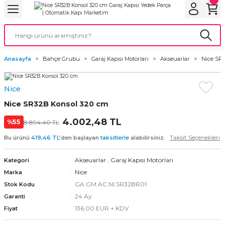
Geri Dön
Geri Dön
Geri Dön
Geri Dön
Geri Dön
bu
ubu
bu
ça
Anasayfa
Bahçe Grubu
Garaj Kapısı Motorları
Akseuarlar
Nice SR
 Motorları
Nice
torları
ı Motorlar
Nice SR32B Konsol 320 cm
r
4.002,48 TL
%55
8.894,40 TL
Taksit Seçenekleri
Bu ürünü
419,46 TL
’den başlayan
taksitlerle
alabilirsiniz.
aları
Akseuarlar
,
Garaj Kapısı Motorları
Kategori
orları
ı
Nice
Marka
GA.GM.AC.NI.SR32BR01
Stok Kodu
ynağı (UPS)
i
24 Ay
Garanti
136,00 EUR + KDV
Fiyat
rları